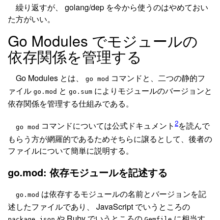
繰り返すが、 golang/dep を今から使うのはやめておい
た方がいい。
Go Modules でモジュールの
依存関係を管理する
Go Modules とは、
コマンドと、二つの静的フ
go mod
ァイル
と
によりモジュールのバージョンと
go.mod
go.sum
依存関係を管理する仕組みである。
2
コマンドについては公式ドキュメント
を読んで
go mod
もらう方が網羅的であるためそちらに譲るとして、後者の
ファイルについて簡単に説明する。
go.mod: 依存モジュールを記述する
は依存するモジュールの名前とバージョンを記
go.mod
述したファイルであり、 JavaScript でいうところの
や Ruby でいうところの
に相当す
package.json
Gemfile