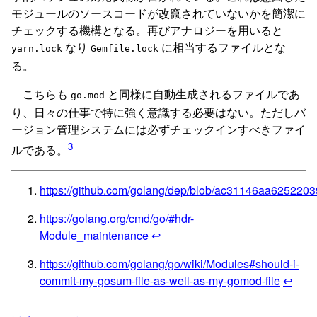
モジュールのソースコードが改竄されていないかを簡潔に
チェックする機構となる。再びアナロジーを用いると
なり
に相当するファイルとな
yarn.lock
Gemfile.lock
る。
こちらも
と同様に自動生成されるファイルであ
go.mod
り、日々の仕事で特に強く意識する必要はない。ただしバ
ージョン管理システムには必ずチェックインすべきファイ
3
ルである。
https://github.com/golang/dep/blob/ac31146aa625
https://golang.org/cmd/go/#hdr-
Module_maintenance
↩
https://github.com/golang/go/wiki/Modules#should-i-
commit-my-gosum-file-as-well-as-my-gomod-file
↩