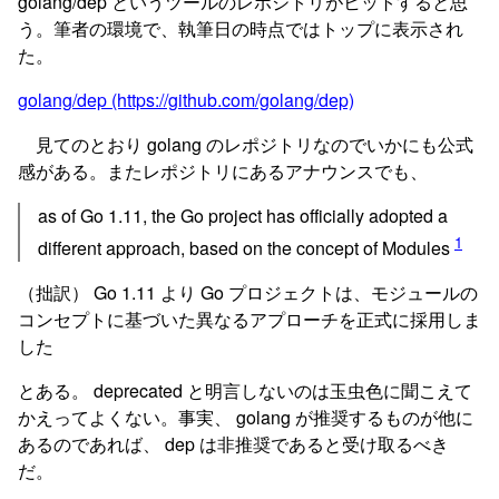
golang/dep というツールのレポジトリがヒットすると思
う。筆者の環境で、執筆日の時点ではトップに表示され
た。
golang/dep (https://github.com/golang/dep)
見てのとおり golang のレポジトリなのでいかにも公式
感がある。またレポジトリにあるアナウンスでも、
as of Go 1.11, the Go project has officially adopted a
1
different approach, based on the concept of Modules
（拙訳） Go 1.11 より Go プロジェクトは、モジュールの
コンセプトに基づいた異なるアプローチを正式に採用しま
した
とある。 deprecated と明言しないのは玉虫色に聞こえて
かえってよくない。事実、 golang が推奨するものが他に
あるのであれば、 dep は非推奨であると受け取るべき
だ。