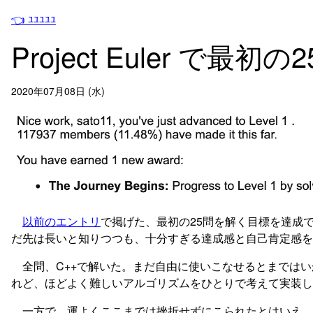
👈 ﾕﾕﾕﾕﾕ
Project Euler で最
2020年07月08日 (水)
以前のエントリ
で掲げた、最初の25問を解く目標を達成で
だ先は長いと知りつつも、十分すぎる達成感と自己肯定感を
全問、C++で解いた。まだ自由に使いこなせるとまではいかな
れど、ほどよく難しいアルゴリズムをひとりで考えて実装し
一方で、運よくここまでは挫折せずにこられたとはいえ、