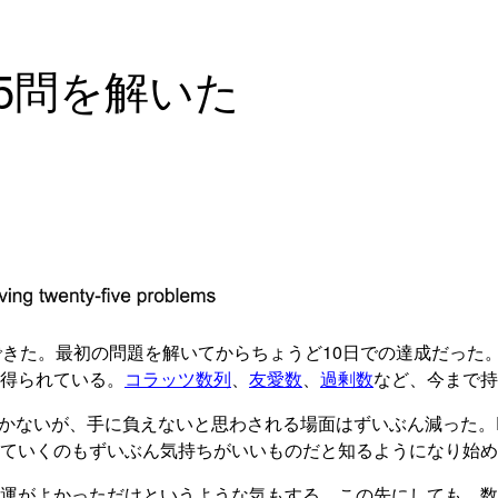
初の25問を解いた
きた。最初の問題を解いてからちょうど10日での達成だった。
得られている。
コラッツ数列
、
友愛数
、
過剰数
など、今まで持
いが、手に負えないと思わされる場面はずいぶん減った。Ruby
ていくのもずいぶん気持ちがいいものだと知るようになり始め
運がよかっただけというような気もする。この先にしても、数