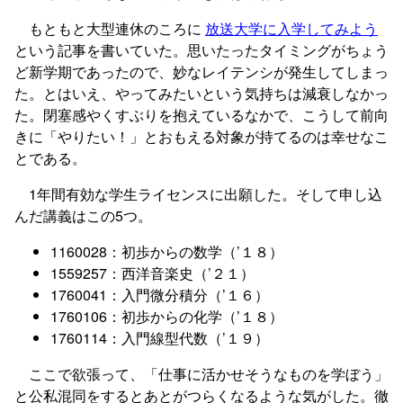
もともと大型連休のころに
放送大学に入学してみよう
という記事を書いていた。思いたったタイミングがちょう
ど新学期であったので、妙なレイテンシが発生してしまっ
た。とはいえ、やってみたいという気持ちは減衰しなかっ
た。閉塞感やくすぶりを抱えているなかで、こうして前向
きに「やりたい！」とおもえる対象が持てるのは幸せなこ
とである。
1年間有効な学生ライセンスに出願した。そして申し込
んだ講義はこの5つ。
1160028：初歩からの数学（’１８）
1559257：西洋音楽史（’２１）
1760041：入門微分積分（’１６）
1760106：初歩からの化学（’１８）
1760114：入門線型代数（’１９）
ここで欲張って、「仕事に活かせそうなものを学ぼう」
と公私混同をするとあとがつらくなるような気がした。徹