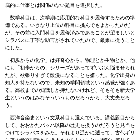
底的に仕事とは関係のない題目を選択した。
数学科目は、次学期に応用的な科目を履修するための準
備である。いきなり上位の科目に挑んでもよかったのだ
が、その前に入門科目を履修済みであることが望ましいと
シラバスに丁寧な助言がされていたので、厳粛に従うこと
にした。
「初歩からの化学」は好奇心から。物理とか生物とか、他
にも「初歩からの」シリーズがあってずいぶん悩ませられ
たが、欲張りすぎて散漫になることを嫌った。化学出身の
知人を持たないので、未知の学問領域という感覚が強くあ
る。高校までの知識しか持たないけれど、そもそも新大学
生というのはみなそういうものだろうから、大丈夫だろ
う。
西洋音楽史という文系科目も選んでいる。講義題目から
して、おおかたバッハ以降の歴史を扱うのだろうと見当を
つけてシラバスをみた。それより遥かに遡って、古代ギリ
シアの音楽理論から扱うものらしいことに衝撃を感じて、