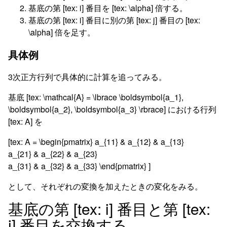
基底の第 [tex: i] 番目を [tex: \alpha] 倍する。
基底の第 [tex: i] 番目に別の第 [tex: j] 番目の [tex:
\alpha] 倍を足す。
具体例
3次正方行列で具体的に計算を追ってみる。
基底 [tex: \mathcal{A} = \lbrace \boldsymbol{a_1},
\boldsymbol{a_2}, \boldsymbol{a_3} \rbrace] における行列
[tex: A] を
[tex: A = \begin{pmatrix} a_{11} & a_{12} & a_{13}
a_{21} & a_{22} & a_{23}
a_{31} & a_{32} & a_{33} \end{pmatrix} ]
として、それぞれの変換を加えたときの変化をみる。
基底の第 [tex: i] 番目と第 [tex:
j] 番目を交換する