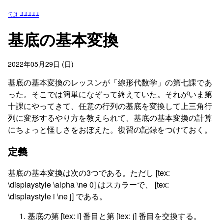
👈 ﾕﾕﾕﾕﾕ
基底の基本変換
2022年05月29日 (日)
基底の基本変換のレッスンが「線形代数学」の第七課であ
った。そこでは簡単になぞって終えていた。それがいま第
十課にやってきて、任意の行列の基底を変換して上三角行
列に変形するやり方を教えられて、基底の基本変換の計算
にちょっと怪しさをおぼえた。復習の記録をつけておく。
定義
基底の基本変換は次の3つである。ただし [tex:
\displaystyle \alpha \ne 0] はスカラーで、 [tex:
\displaystyle i \ne j] である。
基底の第 [tex: i] 番目と第 [tex: j] 番目を交換する。