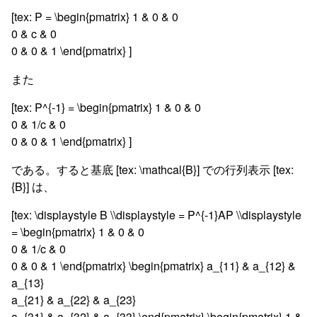
[tex: P = \begin{pmatrix} 1 & 0 & 0
0 & c & 0
0 & 0 & 1 \end{pmatrix} ]
また
[tex: P^{-1} = \begin{pmatrix} 1 & 0 & 0
0 & 1/c & 0
0 & 0 & 1 \end{pmatrix} ]
である。すると基底 [tex: \mathcal{B}] での行列表示 [tex:
{B}] は、
[tex: \displaystyle B \\displaystyle = P^{-1}AP \\displaystyle
= \begin{pmatrix} 1 & 0 & 0
0 & 1/c & 0
0 & 0 & 1 \end{pmatrix} \begin{pmatrix} a_{11} & a_{12} &
a_{13}
a_{21} & a_{22} & a_{23}
a_{31} & a_{32} & a_{33} \end{pmatrix} \begin{pmatrix} 1 &