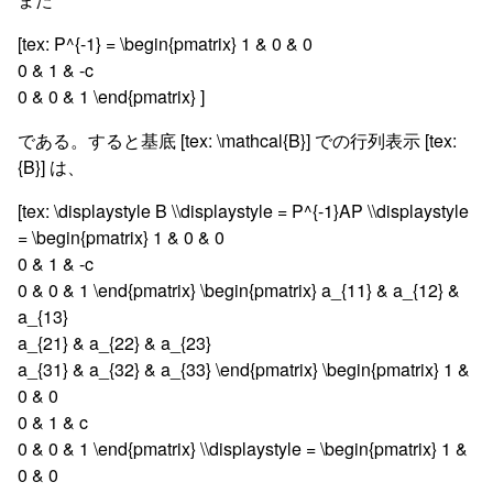
[tex: P^{-1} = \begin{pmatrix} 1 & 0 & 0
0 & 1 & -c
0 & 0 & 1 \end{pmatrix} ]
である。すると基底 [tex: \mathcal{B}] での行列表示 [tex:
{B}] は、
[tex: \displaystyle B \\displaystyle = P^{-1}AP \\displaystyle
= \begin{pmatrix} 1 & 0 & 0
0 & 1 & -c
0 & 0 & 1 \end{pmatrix} \begin{pmatrix} a_{11} & a_{12} &
a_{13}
a_{21} & a_{22} & a_{23}
a_{31} & a_{32} & a_{33} \end{pmatrix} \begin{pmatrix} 1 &
0 & 0
0 & 1 & c
0 & 0 & 1 \end{pmatrix} \\displaystyle = \begin{pmatrix} 1 &
0 & 0