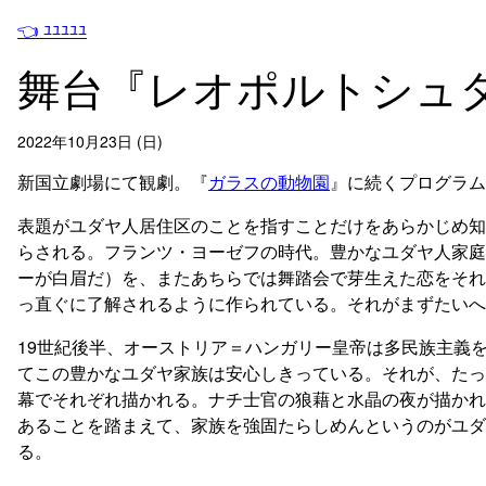
👈 ﾕﾕﾕﾕﾕ
舞台『レオポルトシュ
2022年10月23日 (日)
新国立劇場にて観劇。『
ガラスの動物園
』に続くプログラム
表題がユダヤ人居住区のことを指すことだけをあらかじめ知
らされる。フランツ・ヨーゼフの時代。豊かなユダヤ人家庭
ーが白眉だ）を、またあちらでは舞踏会で芽生えた恋をそれ
っ直ぐに了解されるように作られている。それがまずたいへ
19世紀後半、オーストリア＝ハンガリー皇帝は多民族主義
てこの豊かなユダヤ家族は安心しきっている。それが、たっ
幕でそれぞれ描かれる。ナチ士官の狼藉と水晶の夜が描かれ
あることを踏まえて、家族を強固たらしめんというのがユダ
る。