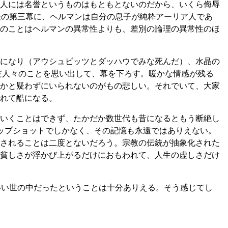
人には名誉というものはもともとないのだから、いくら侮辱
後の第三幕に、ヘルマンは自分の息子が純粋アーリア人であ
のことはヘルマンの異常性よりも、差別の論理の異常性のほ
になり（アウシュビッツとダッハウでみな死んだ）、水晶の
だ人々のことを思い出して、幕を下ろす。暖かな情感が残る
かと疑わずにいられないのがもの悲しい。それでいて、大家
れて酷になる。
いくことはできず、たかだか数世代も昔になるともう断絶し
ナップショットでしかなく、その記憶も永遠ではありえない。
されることは二度とないだろう。宗教の伝統が抽象化された
貧しさが浮かび上がるだけにおもわれて、人生の虚しさだけ
いい世の中だったということは十分ありえる。そう感じてし