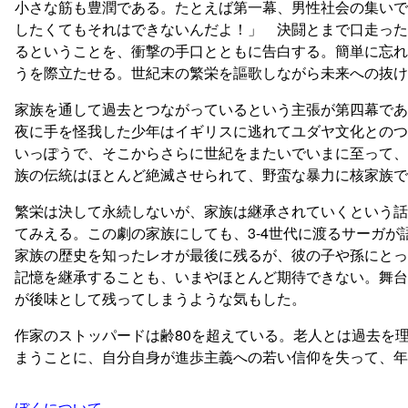
小さな筋も豊潤である。たとえば第一幕、男性社会の集いで
したくてもそれはできないんだよ！」 決闘とまで口走った
るということを、衝撃の手口とともに告白する。簡単に忘れ
うを際立たせる。世紀末の繁栄を謳歌しながら未来への抜け
家族を通して過去とつながっているという主張が第四幕であ
夜に手を怪我した少年はイギリスに逃れてユダヤ文化とのつ
いっぽうで、そこからさらに世紀をまたいでいまに至って、
族の伝統はほとんど絶滅させられて、野蛮な暴力に核家族で
繁栄は決して永続しないが、家族は継承されていくという話
てみえる。この劇の家族にしても、3-4世代に渡るサーガ
家族の歴史を知ったレオが最後に残るが、彼の子や孫にとっ
記憶を継承することも、いまやほとんど期待できない。舞台
が後味として残ってしまうような気もした。
作家のストッパードは齢80を超えている。老人とは過去を
まうことに、自分自身が進歩主義への若い信仰を失って、年
ぼくについて