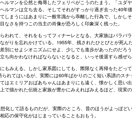
ヘルマンを公然と侮辱したフェリペがこうのたまう。「ユダヤ
ヘルマンは立ち去る。そしてそれがすっかり過ぎ去った40年
てしまうにはあまりに一般常識から乖離した行為で、しかしそ
目なさを持つこの当主の肖像が恐ろしく印象深く残った。
らわれて、それをもってフィナーレとなる。大家族はバラバラ
ながりを忘れかけている。1955年、残されたひとびとが死ん
差別にせよシオニズムにせよ、少しでも進歩があったのだろう
立ち向かわなければならないとなると、いっそ後退すら感ぜら
にもみえる。しかし家系図にしても、際限なく再帰をたどって
が語られてはいるが、実際には60年ばかりのごく短い系譜のス
てはエミリアおばあちゃんはあまりにも遠く、懐かしく思い出
上で描かれた伝統と家族が豊かにみえればみえるほど、現実の
理想化して語るものだが、実際のところ、昔のほうがよっぽど
相応の保守化がはじまっていることもおもう。