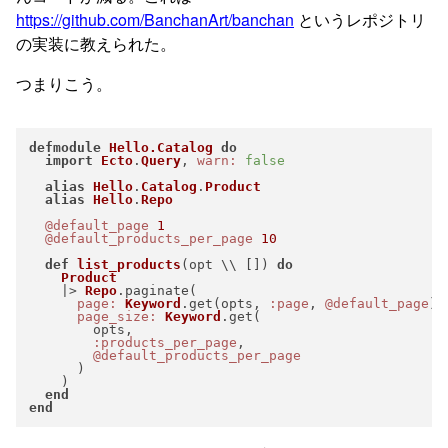
https://github.com/BanchanArt/banchan
というレポジトリ
の実装に教えられた。
つまりこう。
defmodule
Hello.Catalog
do
import
Ecto
.
Query
, 
warn:
false
alias
Hello
.
Catalog
.
Product
alias
Hello
.
Repo
@default_page
1
@default_products_per_page
10
def
list_products
(opt \\ []) 
do
Product
    |> 
Repo
.paginate(

page:
Keyword
.get(opts, 
:page
, 
@default_page
),

page_size:
Keyword
.get(

        opts,

:products_per_page
,

@default_products_per_page
      )

    )

end
end