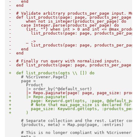
-    end
-  end
-
-  # Validate arbitrary products_per_page input. Mus
-  def list_products(page: page, products_per_page: 
-      when not is_integer(products_per_page) do
-    case Integer.parse(products_per_page) do
-      {int, ""} when int > 0 and int <= @max_produc
-        list_products(page: page, products_per_page
-
-      _ ->
-        list_products(page: page, products_per_page
-    end
-  end
-  # Finally run query with normalized inputs.
-  def list_products(page: page, products_per_page: 
+  def list_products(opts \\ []) do
     # %Scrivener.Page{}

     page =

       Product

-      |> Repo.paginate(page: page, page_size: produ
+      |> Repo.paginate(
+        page: Keyword.get(opts, :page, @default_pag
+        # Note that max_page_size is declared for r
+        page_size: Keyword.get(opts, :products_per_
+      )
     # Separate collection and the rest. Latter conta
     {products, meta} = Map.pop(page, :entries)

     # This is no longer compliant with %Scrivener.Pa
     meta =
