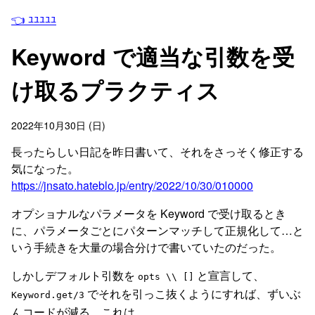
👈 ﾕﾕﾕﾕﾕ
Keyword で適当な引数を受
け取るプラクティス
2022年10月30日 (日)
長ったらしい日記を昨日書いて、それをさっそく修正する
気になった。
https://jnsato.hateblo.jp/entry/2022/10/30/010000
オプショナルなパラメータを Keyword で受け取るとき
に、パラメータごとにパターンマッチして正規化して…と
いう手続きを大量の場合分けで書いていたのだった。
しかしデフォルト引数を
と宣言して、
opts \\ []
でそれを引っこ抜くようにすれば、ずいぶ
Keyword.get/3
んコードが減る。これは