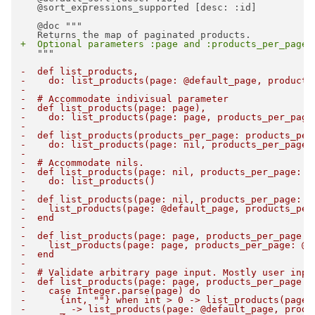
   @sort_expressions_supported [desc: :id]

   @doc """

+  Optional parameters :page and :products_per_page 
   """

-  def list_products,
-    do: list_products(page: @default_page, products
-
-  # Accommodate indivisual parameter
-  def list_products(page: page),
-    do: list_products(page: page, products_per_page
-
-  def list_products(products_per_page: products_per
-    do: list_products(page: nil, products_per_page:
-
-  # Accommodate nils.
-  def list_products(page: nil, products_per_page: n
-    do: list_products()
-
-  def list_products(page: nil, products_per_page: p
-    list_products(page: @default_page, products_per
-  end
-
-  def list_products(page: page, products_per_page: 
-    list_products(page: page, products_per_page: @d
-  end
-
-  # Validate arbitrary page input. Mostly user inpu
-  def list_products(page: page, products_per_page: 
-    case Integer.parse(page) do
-      {int, ""} when int > 0 -> list_products(page:
-      _ -> list_products(page: @default_page, produ