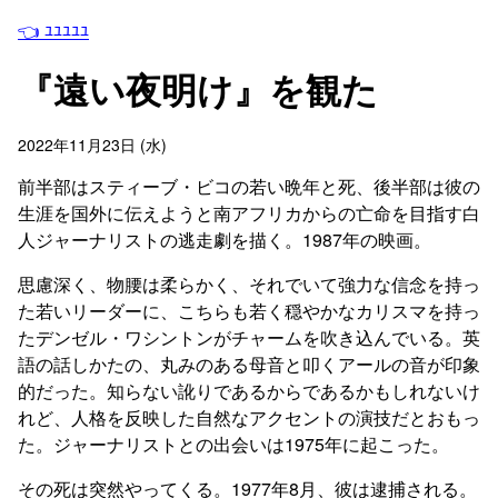
👈 ﾕﾕﾕﾕﾕ
『遠い夜明け』を観た
2022年11月23日 (水)
前半部はスティーブ・ビコの若い晩年と死、後半部は彼の
生涯を国外に伝えようと南アフリカからの亡命を目指す白
人ジャーナリストの逃走劇を描く。1987年の映画。
思慮深く、物腰は柔らかく、それでいて強力な信念を持っ
た若いリーダーに、こちらも若く穏やかなカリスマを持っ
たデンゼル・ワシントンがチャームを吹き込んでいる。英
語の話しかたの、丸みのある母音と叩くアールの音が印象
的だった。知らない訛りであるからであるかもしれないけ
れど、人格を反映した自然なアクセントの演技だとおもっ
た。ジャーナリストとの出会いは1975年に起こった。
その死は突然やってくる。1977年8月、彼は逮捕される。