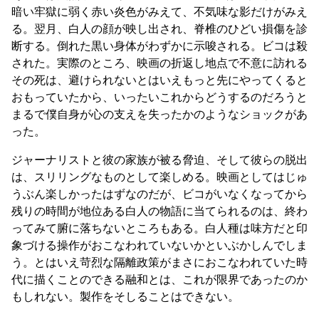
暗い牢獄に弱く赤い炎色がみえて、不気味な影だけがみえ
る。翌月、白人の顔が映し出され、脊椎のひどい損傷を診
断する。倒れた黒い身体がわずかに示唆される。ビコは殺
された。実際のところ、映画の折返し地点で不意に訪れる
その死は、避けられないとはいえもっと先にやってくると
おもっていたから、いったいこれからどうするのだろうと
まるで僕自身が心の支えを失ったかのようなショックがあ
った。
ジャーナリストと彼の家族が被る脅迫、そして彼らの脱出
は、スリリングなものとして楽しめる。映画としてはじゅ
うぶん楽しかったはずなのだが、ビコがいなくなってから
残りの時間が地位ある白人の物語に当てられるのは、終わ
ってみて腑に落ちないところもある。白人種は味方だと印
象づける操作がおこなわれていないかといぶかしんでしま
う。とはいえ苛烈な隔離政策がまさにおこなわれていた時
代に描くことのできる融和とは、これが限界であったのか
もしれない。製作をそしることはできない。