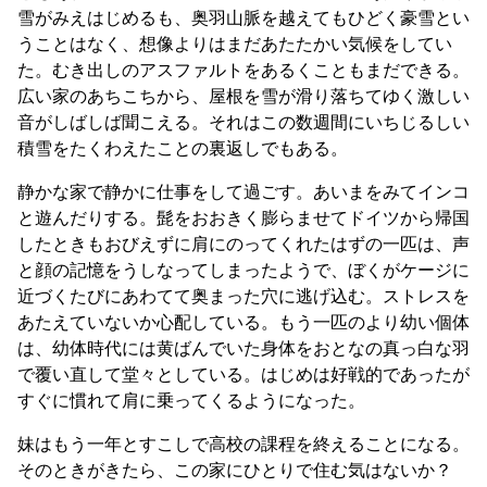
雪がみえはじめるも、奥羽山脈を越えてもひどく豪雪とい
うことはなく、想像よりはまだあたたかい気候をしてい
た。むき出しのアスファルトをあるくこともまだできる。
広い家のあちこちから、屋根を雪が滑り落ちてゆく激しい
音がしばしば聞こえる。それはこの数週間にいちじるしい
積雪をたくわえたことの裏返しでもある。
静かな家で静かに仕事をして過ごす。あいまをみてインコ
と遊んだりする。髭をおおきく膨らませてドイツから帰国
したときもおびえずに肩にのってくれたはずの一匹は、声
と顔の記憶をうしなってしまったようで、ぼくがケージに
近づくたびにあわてて奥まった穴に逃げ込む。ストレスを
あたえていないか心配している。もう一匹のより幼い個体
は、幼体時代には黄ばんでいた身体をおとなの真っ白な羽
で覆い直して堂々としている。はじめは好戦的であったが
すぐに慣れて肩に乗ってくるようになった。
妹はもう一年とすこしで高校の課程を終えることになる。
そのときがきたら、この家にひとりで住む気はないか？