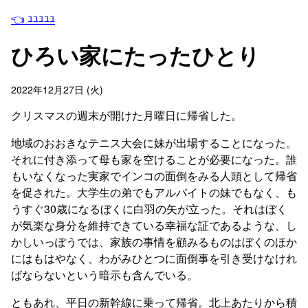
👈 ﾕﾕﾕﾕﾕ
ひろい家にたったひとり
2022年12月27日 (火)
クリスマスの週末が開けた月曜日に帰省した。
地域のおおきなテニス大会に妹が出場することになった。
それに付き添って母も家を空けることが必要になった。誰
もいなくなった実家でインコの面倒をみる人頭として帰省
を促された。大学生の弟でもアルバイトの妹でもなく、も
うすぐ30歳になるぼくに白羽の矢が立った。それはぼく
が気楽な身分を維持できている幸福な証であるような、し
かしいっぽうでは、家族の事情を顧みるものはぼくのほか
にはもはやなく、わがみひとつに面倒事を引き受けなけれ
ばならないという暗示も含んでいる。
ともあれ、平日の新幹線に乗って帰省。北上あたりから積