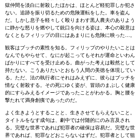
獄仲間を淡白に射殺したほかは、ほとんど軽犯罪しか犯さ
ない。追跡を振り切るための危険運転をした。車を盗ん
だ。しかし息子を軽々しく殴りまわす黒人農夫のありよう
に静かな怒りを燃やして銃口を向ける姿は、本心の殺意は
なくともフィリップの目にはあまりにも危険に映った…。
観客はブッチの素性を知る。フィリップのやりたいことは
なんでもやらせて、なにが起こってもそれが運命といわん
ばかりにすべてを受け止める。曲がった考えは毅然として
持たない。こうありたいとおもう人間の美徳を体現してい
る。ただ、法の執行者にそれはみえずに、彼らはブッチを
情なく射殺する。その死にゆく姿が、冒頭のまぶしく健康
的にすらみえるイメージであったことがわかる。胸と腰を
撃たれて満身創痍であったのだ。
よく生きようとすることと、生きさせてもらえないこと。
タイトルをなす成句は、劇中では付随的にのみ言及され
る。完璧な世界であれば犯罪者の確保は容易だ。完璧な世
界であれば、犯罪などおこらないはずだ。犯罪者として狙