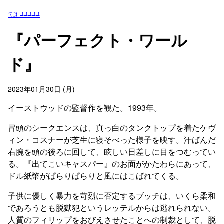
👈 ﾕﾕﾕﾕﾕ
『パーフェクト・ワール
ド』
2023年01月30日 (月)
イーストウッドの監督作を観た。1993年。
冒頭のシークエンスは、真っ白のタンクトップを着たケヴ
ィン・コスナーが芝生に寝そべった様子を映す。汗ばんだ
右腕を頭の後ろに回して、眩しい日差しに目をつむってい
る。『出てこいキャスパー』のお面がかたわらにあって、
ドル紙幣がぱらりぱらりと風にはこばれてくる。
子供に優しく暴力を苛烈に否定するブッチは、いくら柔和
であろうとも脱獄犯というレッテルからは逃れられない。
人質のフィリップをおびえさせたことへの制裁として、脱