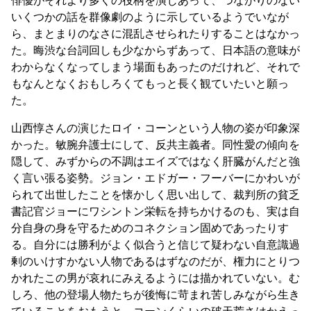
いくつかの話を群像劇のように示しているようでいなが
ら、まとまりのなさに混乱させられたりすることはなかっ
た。晦渋な台詞回しも少なからずあって、日本語の意味が
わからなくなってしまう場面もあったのだけれど、それで
もなんとなくおもしろくてもっと長く観ていたいと願っ
た。
山西惇さんの演じたロイ・コーンという人物の姿が印象深
かった。敏腕弁護士にして、反共主義者。同性愛の傾向を
隠して、みずからの不調はエイズではなく肝臓がんだと強
く言い張る姿勢。ジョン・エドガー・フーバーにかわいが
られて出世したことを懐かしく思い出して、裁判所の貧乏
書記官ジョーにワシントン栄転を持ちかけるのも、実は自
分自身の身を守るためのコネクション固めであったりす
る。自分には勝利がよく似合うと信じて疑わない自意識過
剰のいけすかない人物であるはずなのだが、権力にとりつ
かれたこの男が哀れにみえるようには描かれていない。む
しろ、他の登場人物たちが後悔に苛まれ苦しみながら生き
ていることをおもうと、コーンくらいの破天荒さはかえっ