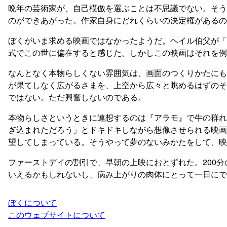
晩年の芸術家が、自己模倣を選ぶことは不思議でない。そう
のができあがった。作家自身にどれくらいの決定権があるの
ぼくがいま求める映画ではなかったようだ。ヘイル伯父が「
式でこの世に偏在すると感じた。しかしこの映画はそれを例
なんとなく本物らしくない雰囲気は、画面のつくりかたにも
が果てしなく広がるさまを、上空から広々と眺めるはずのそ
ではない。ただ興奮しないのである。
本物らしさというときに連想するのは『アラモ』で牛の群れ
ぎ込まれただろう」とドキドキしながら想像させられる映画
望してしまっている。そうやって夢のないみかたをして、映
ファーストデイの割引で、早朝の上映におとずれた。200
いえるかもしれないし、病み上がりの肉体にとって一日にで
ぼくについて
このウェブサイトについて