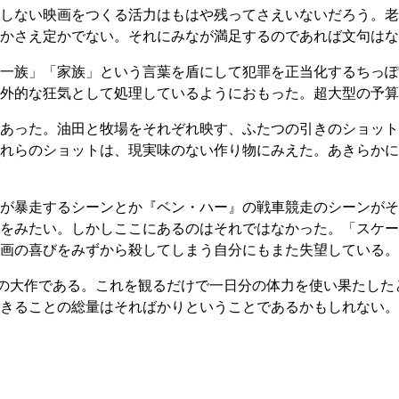
しない映画をつくる活力はもはや残ってさえいないだろう。老
かさえ定かでない。それにみなが満足するのであれば文句はな
一族」「家族」という言葉を盾にして犯罪を正当化するちっぽ
外的な狂気として処理しているようにおもった。超大型の予算
あった。油田と牧場をそれぞれ映す、ふたつの引きのショット
れらのショットは、現実味のない作り物にみえた。あきらかに
が暴走するシーンとか『ベン・ハー』の戦車競走のシーンがそ
をみたい。しかしここにあるのはそれではなかった。「スケー
画の喜びをみずから殺してしまう自分にもまた失望している。
分の大作である。これを観るだけで一日分の体力を使い果たし
きることの総量はそればかりということであるかもしれない。