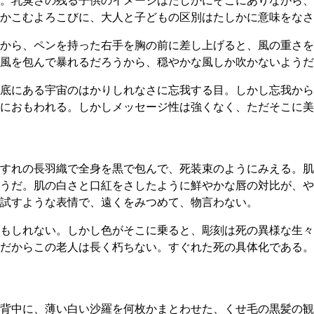
かこむよろこびに、大人と子どもの区別はたしかに意味をなさ
から、ペンを持った右手を胸の前に差し上げると、風の重さを
風を包んで暴れるだろうから、穏やかな風しか吹かないようだ
底にある宇宙のはかりしれなさに忘我する目。しかし忘我から
におもわれる。しかしメッセージ性は強くなく、ただそこに美
すれの長羽織で全身を黒で包んで、死装束のようにみえる。肌
うだ。肌の白さと口紅をさしたように鮮やかな唇の対比が、や
試すような表情で、遠くをみつめて、物言わない。
もしれない。しかし色がそこに乗ると、彫刻は死の異様な生々
だからこの老人は長く朽ちない。すぐれた死の具体化である。
背中に、薄い白い沙羅を何枚かまとわせた、くせ毛の黒髪の観