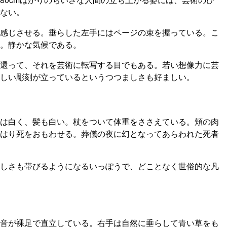
ない。
感じさせる。垂らした左手にはページの束を握っている。こ
。静かな気候である。
還って、それを芸術に転写する目でもある。若い想像力に芸
しい彫刻が立っているというつつましさも好ましい。
は白く、髪も白い。杖をついて体重をささえている。頬の肉
はり死をおもわせる。葬儀の夜に幻となってあらわれた死者
しさも帯びるようになるいっぽうで、どことなく世俗的な凡
音が裸足で直立している。右手は自然に垂らして青い草をも