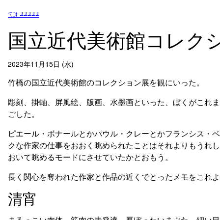
👈 ﾕﾕﾕﾕﾕ
国立近代美術館コレク
2023年11月15日 (水)
竹橋の国立近代美術館のコレクション展を観にいった。
彫刻、掛軸、屏風絵、版画、水墨画といった、ぼくがこれま
ごした。
ピエール・ボナールとかパウル・クレーとかフランシス・ベ
クな作家の仕事をおおく眺められたことはそれよりもうれし
おいて眺めるモードにさせていたかとおもう。
長く関心を奪われた作家と作品の近くでとったメモをこれよ
清宵
まるっこい肉体、筋肉の未発達、厚ぼったいまぶた、細い目