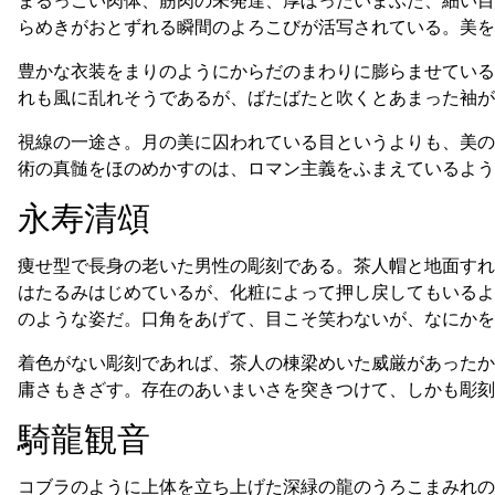
らめきがおとずれる瞬間のよろこびが活写されている。美を
豊かな衣装をまりのようにからだのまわりに膨らませている
れも風に乱れそうであるが、ばたばたと吹くとあまった袖が
視線の一途さ。月の美に囚われている目というよりも、美の
術の真髄をほのめかすのは、ロマン主義をふまえているよう
永寿清頌
痩せ型で長身の老いた男性の彫刻である。茶人帽と地面すれ
はたるみはじめているが、化粧によって押し戻してもいるよ
のような姿だ。口角をあげて、目こそ笑わないが、なにかを
着色がない彫刻であれば、茶人の棟梁めいた威厳があったか
庸さもきざす。存在のあいまいさを突きつけて、しかも彫刻
騎龍観音
コブラのように上体を立ち上げた深緑の龍のうろこまみれの