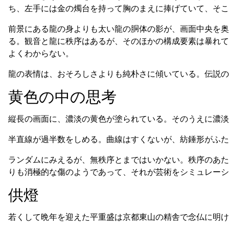
ち、左手には金の燭台を持って胸のまえに捧げていて、そこ
前景にある龍の身よりも太い龍の胴体の影が、画面中央を奥
る。観音と龍に秩序はあるが、そのほかの構成要素は暴れて
よくわからない。
龍の表情は、おそろしさよりも純朴さに傾いている。伝説の
黄色の中の思考
縦長の画面に、濃淡の黄色が塗られている。そのうえに濃淡
半直線が過半数をしめる。曲線はすくないが、紡錘形がふた
ランダムにみえるが、無秩序とまではいかない。秩序のあた
りも消極的な傷のようであって、それが芸術をシミュレーシ
供燈
若くして晩年を迎えた平重盛は京都東山の精舎で念仏に明け