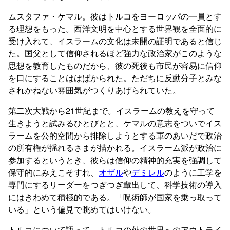
ムスタファ・ケマル。彼はトルコをヨーロッパの一員とす
る理想をもった。西洋文明を中心とする世界観を全面的に
受け入れて、イスラームの文化は未開の証明であると信じ
た。国父として信仰されるほど強力な政治家がこのような
思想を教育したものだから、彼の死後も市民が容易に信仰
を口にすることははばかられた。ただちに反動分子とみな
されかねない雰囲気がつくりあげられていた。
第二次大戦から21世紀まで。イスラームの教えを守って
生きようと試みるひとびとと、ケマルの意志をついでイス
ラームを公的空間から排除しようとする軍のあいだで政治
の所有権が揺れるさまが描かれる。イスラーム派が政治に
参加するというとき、彼らは信仰の精神的充実を強調して
保守的にみえこそすれ、
オザル
や
デミレル
のように工学を
専門にするリーダーをつぎつぎ輩出して、科学技術の導入
にはきわめて積極的である。「呪術師が国家を乗っ取って
いる」という偏見で眺めてはいけない。
トルコについて語って、トルコの外の世界へのアウトライ