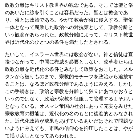
政教分離はキリスト教世界の観念である。そこでは聖と俗
のあいだに線を引くことは容易だった。聖とは教会であ
り、俗とは政治である。やがて教会が俗に侵入する。聖俗
一体となって腐敗した政治への対抗策として、政教分離と
いう観念があらわれた。政教分離によって、キリスト教世
界は近代化のひとつの条件を満たしたとされる。
たいして、イスラーム世界には教会がない。神と信徒は直
接つながって、中間に権威を必要としない。改革者たちは
政教分離を近代化の条件とみなして政策をおこした。スル
タンから被りものまで、宗教的モチーフを政治から追放す
ることは、なるほど政教分離であるようにみえる。しかし
この手続きは、政治と宗教を分離して独立にあつかおうと
いうのではなく、政治が宗教を征服して管理するよそおい
となっている。オスマン帝国の社会にあって充実をみせた
宗教教育の機能は、近代化の名のもとに後進的とみなされ
た。近代化政策が成果をあげているあいだはそれで問題な
いようにみえても、市民の信仰心を抑圧したことは、やが
て揺り戻しとなってあらわれる。