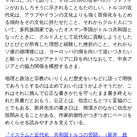
ンがおもしろそうに示されることもたのしい。トルコの近
代化は、アラブやイランの文化よりも強く世俗化をもとめ
る傾向をその文化に持たせたこと。それからクルド人につ
いて。多民族国家であったオスマン帝国がトルコ共和国と
なったときに、クルド人として近代化に貢献しようとした
ひとびとが所有した理想と経験した挫折のこと。それから
ソ連の崩壊後には、ヨーロッパの側を向いて追いつきたい
と願ったトルコがアナトリアに目を向けなおして、中央ア
ジアとの協力関係を構想するさま。
地理と政治と宗教のいりくんだ歴史をいちどに語って明快
であろうとするのは止めておいたほうがよさそうだが、こ
れはそれに挑んで公正な書きかたを守ったまま書き終えら
れた良書だとおもう。公正とは、信念にもとづく妥協のこ
とでもある。新井先生の書き口は、簡潔さのなかに信念が
垣間みえることがある。作家的個性がつぎつぎにページを
めくらせる読みやすさを支えている。
『イスラムと近代化 共和国トルコの苦闘』（新井 政