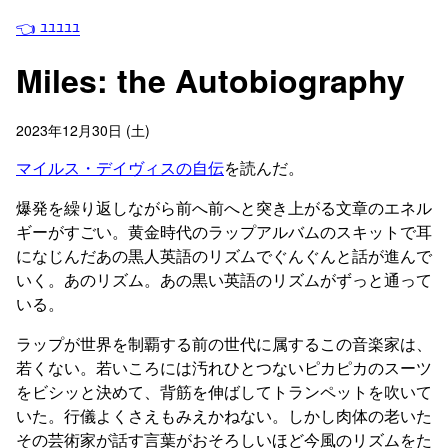
👈 ﾕﾕﾕﾕﾕ
Miles: the Autobiography
2023年12月30日 (土)
マイルス・デイヴィスの自伝
を読んだ。
爆発を繰り返しながら前へ前へと突き上がる文章のエネル
ギーがすごい。黄金時代のラップアルバムのスキットで耳
になじんだあの黒人英語のリズムでぐんぐんと話が進んで
いく。あのリズム。あの黒い英語のリズムがずっと通って
いる。
ラップが世界を制覇する前の世代に属するこの音楽家は、
若くない。若いころには汚れひとつないピカピカのスーツ
をビシッと決めて、背筋を伸ばしてトランペットを吹いて
いた。行儀よくさえもみえかねない。しかし肉体の老いた
その芸術家が話す言葉がおそろしいほど今風のリズムをた