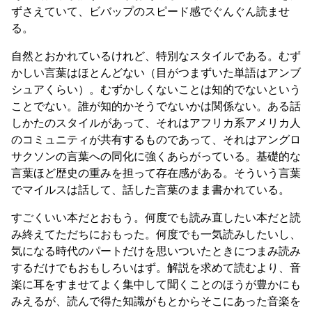
ずさえていて、ビバップのスピード感でぐんぐん読ませ
る。
自然とおかれているけれど、特別なスタイルである。むず
かしい言葉はほとんどない（目がつまずいた単語はアンブ
シュアくらい）。むずかしくないことは知的でないという
ことでない。誰が知的かそうでないかは関係ない。ある話
しかたのスタイルがあって、それはアフリカ系アメリカ人
のコミュニティが共有するものであって、それはアングロ
サクソンの言葉への同化に強くあらがっている。基礎的な
言葉ほど歴史の重みを担って存在感がある。そういう言葉
でマイルスは話して、話した言葉のまま書かれている。
すごくいい本だとおもう。何度でも読み直したい本だと読
み終えてただちにおもった。何度でも一気読みしたいし、
気になる時代のパートだけを思いついたときにつまみ読み
するだけでもおもしろいはず。解説を求めて読むより、音
楽に耳をすませてよく集中して聞くことのほうが豊かにも
みえるが、読んで得た知識がもとからそこにあった音楽を