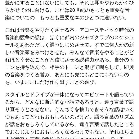
豊かにすることはないにしても、それは耳をやわらかくひ
らかせて外に向ける。これは20世紀のもっとも重要な音
楽についての、もっとも重要な本のひとつに違いない。
これは音楽をやりたくさせる本。アコースティック時代の
音楽的競争の話は、ぼくに都内のジャズクラブのスケジュ
ールをあわただしく調べはじめさせて、すでに何人かの新
しい音楽家をみつけさせた。みんなで音楽をやることがど
れほど幸せなことかと信じさせる説得力がある。自分のト
ーンを持ち込んで、相手のトーンと混ぜて鳴らして、即興
の音楽をつくる営み。あとにも先にもどこにもないもの
を、いまここにだけ作り出すことの喜び。
スタイルとドライブが一体になってエピソードを語ってい
るから、どんなに断片的な小話であろうと、違う言葉で語
り直そうとさせない。うんちくを抽出できそうな話はいく
つもあってどれもおもしろいのだけど、語る言葉のリズム
が話をおもしろくしているから、違う言葉で話したところ
でおなじようにおもしろくなるわけでもない。それはちょ
うど音楽を言葉で要約できないこととつながっている。