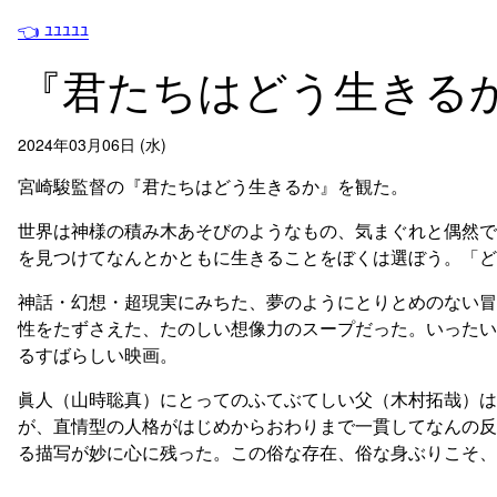
👈 ﾕﾕﾕﾕﾕ
『君たちはどう生きる
2024年03月06日 (水)
宮崎駿監督の『君たちはどう生きるか』を観た。
世界は神様の積み木あそびのようなもの、気まぐれと偶然で
を見つけてなんとかともに生きることをぼくは選ぼう。「ど
神話・幻想・超現実にみちた、夢のようにとりとめのない冒
性をたずさえた、たのしい想像力のスープだった。いったい
るすばらしい映画。
眞人（山時聡真）にとってのふてぶてしい父（木村拓哉）は
が、直情型の人格がはじめからおわりまで一貫してなんの反
る描写が妙に心に残った。この俗な存在、俗な身ぶりこそ、