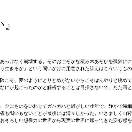
か』
あっけなく崩壊する。そのおごそかな積み木あそびを孤独にに
う生きるか」という問いかけに用意された答えはこういうも
険こそ、夢のようにとりとめがないからこそぼんやりと眺めて
なにが起こったのかと解析することは目指さないで、ただ画と
、金にものをいわせてガハガハと騒がしい壮年で、静かで繊細
省も衒いもないことが最後には清々しかった。いさましく山狩
おそろしい想像力の世界から現実の世界に帰ってきた安心感を