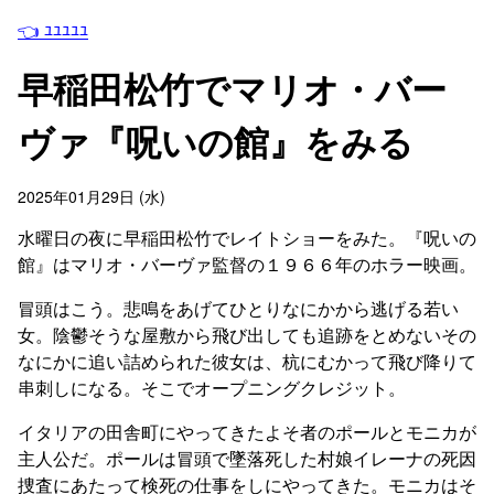
👈 ﾕﾕﾕﾕﾕ
早稲田松竹でマリオ・バー
ヴァ『呪いの館』をみる
2025年01月29日 (水)
水曜日の夜に早稲田松竹でレイトショーをみた。『呪いの
館』はマリオ・バーヴァ監督の１９６６年のホラー映画。
冒頭はこう。悲鳴をあげてひとりなにかから逃げる若い
女。陰鬱そうな屋敷から飛び出しても追跡をとめないその
なにかに追い詰められた彼女は、杭にむかって飛び降りて
串刺しになる。そこでオープニングクレジット。
イタリアの田舎町にやってきたよそ者のポールとモニカが
主人公だ。ポールは冒頭で墜落死した村娘イレーナの死因
捜査にあたって検死の仕事をしにやってきた。モニカはそ