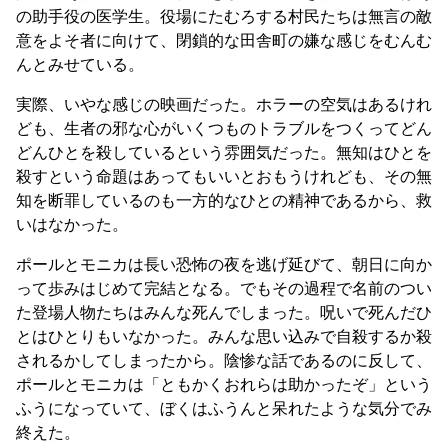
の助手役の医学生。役場にたむろする村民たちは無言の敵
意をよそ者に向けて、閉鎖的な田舎町の嫌な感じをむんむ
んとみせている。
実際、いやな感じの映画だった。ホラーの空気はあるけれ
ども、生者の邪な心がいくつものトラブルをつくってどん
どんひとを殺しているという雰囲気だった。無知はひとを
殺すという命題はあってもいいとおもうけれども、その無
知を断罪しているのも一方的なひとの精神であるから、救
いはなかった。
ポールとモニカは長い恐怖の夜を逃げ延びて、朝日に向か
って歩みはじめて完結となる。でもその過程で名前のつい
た登場人物たちはみんな死んでしまった。呪いで死んだひ
とはひとりもいなかった。みんな思い込みで自殺するか殺
されるかしてしまったから。陰惨な話であるのに反して、
ポールとモニカは「ともかくおれらは助かったぞ」という
ふうになっていて、ぼくはふうんと呆れたような気分でみ
終えた。