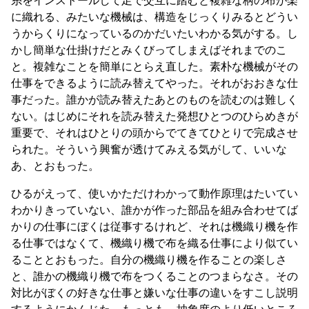
に織れる、みたいな機械は、構造をじっくりみるとどうい
うからくりになっているのかだいたいわかる気がする。し
かし簡単な仕掛けだとみくびってしまえばそれまでのこ
と。複雑なことを簡単にとらえ直した。素朴な機械がその
仕事をできるように読み替えてやった。それがおおきな仕
事だった。誰かが読み替えたあとのものを読むのは難しく
ない。はじめにそれを読み替えた発想ひとつのひらめきが
重要で、それはひとりの頭からでてきてひとりで完成させ
られた。そういう興奮が透けてみえる気がして、いいな
あ、とおもった。
ひるがえって、使いかただけわかって動作原理はたいてい
わかりきっていない、誰かが作った部品を組み合わせてば
かりの仕事にぼくは従事するけれど、それは機織り機を作
る仕事ではなくて、機織り機で布を織る仕事により似てい
ることとおもった。自分の機織り機を作ることの楽しさ
と、誰かの機織り機で布をつくることのつまらなさ。その
対比がぼくの好きな仕事と嫌いな仕事の違いをすこし説明
するようにかんじた。もっとも、抽象度のより低いところ