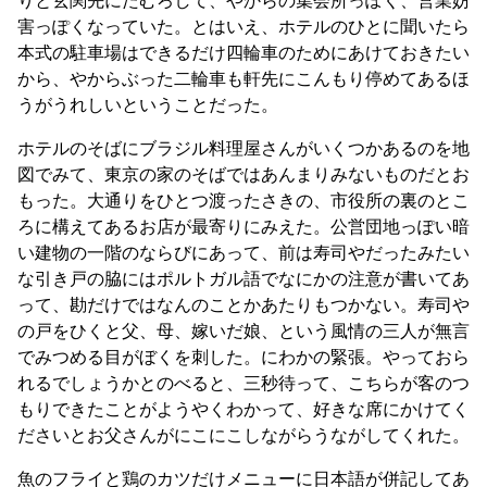
害っぽくなっていた。とはいえ、ホテルのひとに聞いたら
本式の駐車場はできるだけ四輪車のためにあけておきたい
から、やからぶった二輪車も軒先にこんもり停めてあるほ
うがうれしいということだった。
ホテルのそばにブラジル料理屋さんがいくつかあるのを地
図でみて、東京の家のそばではあんまりみないものだとお
もった。大通りをひとつ渡ったさきの、市役所の裏のとこ
ろに構えてあるお店が最寄りにみえた。公営団地っぽい暗
い建物の一階のならびにあって、前は寿司やだったみたい
な引き戸の脇にはポルトガル語でなにかの注意が書いてあ
って、勘だけではなんのことかあたりもつかない。寿司や
の戸をひくと父、母、嫁いだ娘、という風情の三人が無言
でみつめる目がぼくを刺した。にわかの緊張。やっておら
れるでしょうかとのべると、三秒待って、こちらが客のつ
もりできたことがようやくわかって、好きな席にかけてく
ださいとお父さんがにこにこしながらうながしてくれた。
魚のフライと鶏のカツだけメニューに日本語が併記してあ