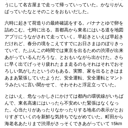
うにして名古屋まで走って帰っていっていた。かなりがん
ばっていたなとそのことをおもいだした。
六時に起きて荷造りの最終確認をする。バナナとゆで卵を
詰めこむ。七時に出る。首都高から東名にはいる道を地図
アプリにうながされて走っていく。早起きといえば早起き
だけれど、春分の境をこえてすでにお日さまはのぼりきっ
ていて、たぶんこの時間では東京を出るための渋滞が出来
あがっているんだろうな、とおもいながら出かけた。さら
に早く出てげっそり疲れたまま走るのもそれはそれでおそ
ろしい気がしたというのもある。実際、家を出るときはま
あまあ緊張していたようだ。安全運転、安全運転とマント
ラみたいに言い聞かせて、そわそわと浮足立っていた。
とはいえ、危なっかしさにかけては都内の環状線がいちば
んで、東名高速にはいったら不安めいた緊張はなくなっ
た。心当たりがあったりなかったりする地名の表示がとお
りすぎていくのを新鮮な気持ちでながめていた。町田から
海老名あたりまで渋滞がさっそくできあがっていて 15km