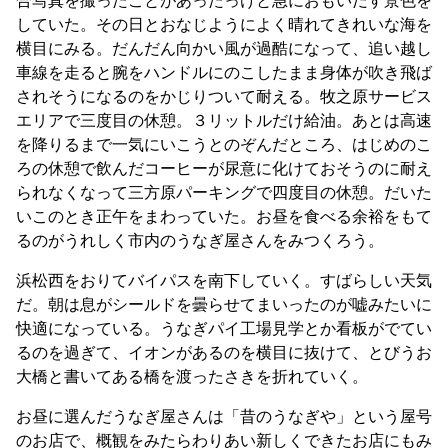
していた。その日とおなじようによく晴れてきれいな海を
横目にみる。だんだん向かい風が過酷になって、追い越し
車線を走ると腕をハンドルにのこしたまま身体が吹き飛ば
されそうになるのをかじりついて耐える。牧之原サービス
エリアで三度目の休憩。３リットルだけ給油。あとは高速
を降りるまで一気にいこうとのぞんだところ、はじめのこ
ろの休憩で飲んだコーヒーが尿意に化けておそうのに耐え
られなくなって三方原パーキングで四度目の休憩。だいた
いこのとき正午をまわっていた。お昼を食べる余裕をもて
るのがうれしく市内のうなぎ屋さんをみつくろう。
浜松西をおりてバイパスを南下していく。すばらしい天気
だ。朝は息がシールドを曇らせてまいったのが嘘みたいに
快適になっている。うなぎパイ工場見学とか看板がでてい
るのを過ぎて、イオンがあるのを横目に抜けて、とびうお
大橋と書いてある橋を渡ったさきを折れていく。
お昼に選んだうなぎ屋さんは「昔のうなぎや」という屋号
のお店で、概観をみたらわりあい新しくできたお店にもみ