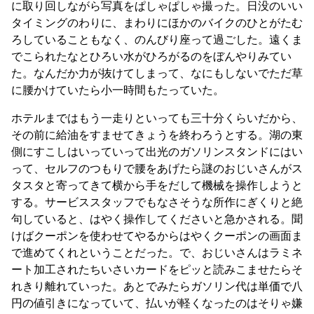
に取り回しながら写真をぱしゃぱしゃ撮った。日没のいい
タイミングのわりに、まわりにほかのバイクのひとがたむ
ろしていることもなく、のんびり座って過ごした。遠くま
でこられたなとひろい水がひろがるのをぼんやりみてい
た。なんだか力が抜けてしまって、なにもしないでただ草
に腰かけていたら小一時間もたっていた。
ホテルまではもう一走りといっても三十分くらいだから、
その前に給油をすませてきょうを終わろうとする。湖の東
側にすこしはいっていって出光のガソリンスタンドにはい
って、セルフのつもりで腰をあげたら謎のおじいさんがス
タスタと寄ってきて横から手をだして機械を操作しようと
する。サービススタッフでもなさそうな所作にぎくりと絶
句していると、はやく操作してくださいと急かされる。聞
けばクーポンを使わせてやるからはやくクーポンの画面ま
で進めてくれということだった。で、おじいさんはラミネ
ート加工されたちいさいカードをピッと読みこませたらそ
れきり離れていった。あとでみたらガソリン代は単価で八
円の値引きになっていて、払いが軽くなったのはそりゃ嫌