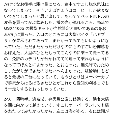
かけてなお後半は駆け足になる。途中ですこし脱水気味に
なってしまって、そういえばきょうはコーヒーしか飲まな
いできてしまったと思い出して、あわててペットボトルの
麦茶を買ってがぶ飲みした。蛍の光が流れるころ、売店で
GSX1100S の模型キットが当館限定と書いてあるのをお
みやげに買った。入口のところには大型バイク「ハヤブ
サ」が展示されてあって、またがってみてもいいようにな
っていた。ただまたがっただけなのにものすごい恐怖感を
おぼえた。大型のひとたちってこんなのに乗って走ってる
の、免許のカテゴリが分かれてて間違って乗れないように
なっててほんとによかった、とおもった。無免許でおため
しまたがりができたのはたいへんよかった。駐輪場にもど
ると最後の二台になっていて、もうひとりはスーパーカブ
で群馬からはるばるきたひとがこれから愛知の刈谷までも
う一走りするとおっしゃっていた。
夕方、四時半。浜名湖、弁天島公園に移動する。浜名大橋
を西に向かって越えていく。すこしオーバーランしても橋
をわたってみたかったから。左には海がある。右には湖が