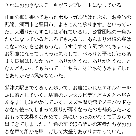
それにおおきなステーキがワンプレートになっている。
正面の壁に書いてあったポルトガル語はたぶん「お弁当の
配達、湖西市と豊田市、よろこんで承ります」といってい
た。大通りからすこしはずれているし、公営団地の一角み
たいになっているところでもあるし、あんまり外様の客は
こないのかもとおもった。うすうすそう気づいてちょっと
お邪魔になってしまった気もして、ぺろりと平らげたらあ
まり長居はしなかった。ありがとうね、ありがとうね、と
なんどもいってもらって、こちらこそごちそうさまでした
とありがたい気持ちでいた。
鷲津の駅までぐるりと歩いて、お腹にいれたエネルギーを
足に落としていく。駅前のレンタルビデオ屋さんと本屋さ
んをすこし冷やかしていく。スズキ歴史館でメモパッドを
かなり使ってしまって残りが薄くなったのを補充したいと
おもって文具をながめて、気にいったのがなくて手ぶらで
出てきてしまった。牛角の前でほろ酔いの若者たちがおお
きな声で誰かを胴上げして大盛りあがりになっていた。