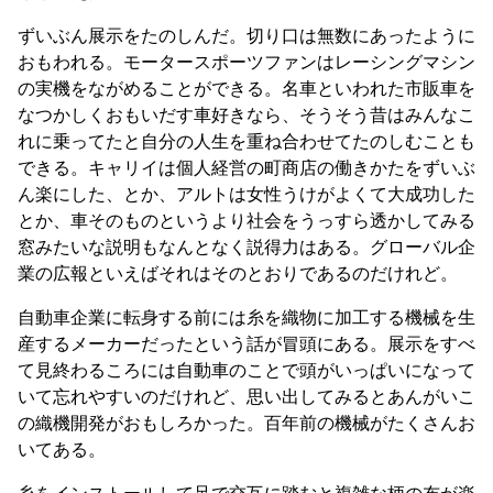
ずいぶん展示をたのしんだ。切り口は無数にあったように
おもわれる。モータースポーツファンはレーシングマシン
の実機をながめることができる。名車といわれた市販車を
なつかしくおもいだす車好きなら、そうそう昔はみんなこ
れに乗ってたと自分の人生を重ね合わせてたのしむことも
できる。キャリイは個人経営の町商店の働きかたをずいぶ
ん楽にした、とか、アルトは女性うけがよくて大成功した
とか、車そのものというより社会をうっすら透かしてみる
窓みたいな説明もなんとなく説得力はある。グローバル企
業の広報といえばそれはそのとおりであるのだけれど。
自動車企業に転身する前には糸を織物に加工する機械を生
産するメーカーだったという話が冒頭にある。展示をすべ
て見終わるころには自動車のことで頭がいっぱいになって
いて忘れやすいのだけれど、思い出してみるとあんがいこ
の織機開発がおもしろかった。百年前の機械がたくさんお
いてある。
糸をインストールして足で交互に踏むと複雑な柄の布が楽