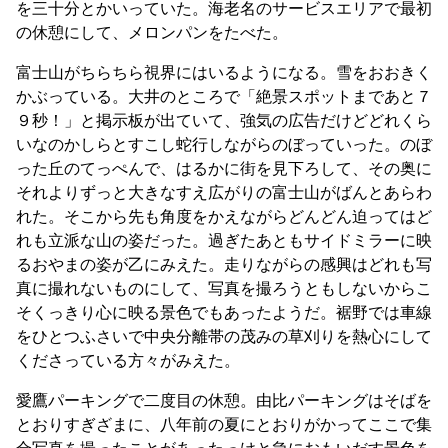
を三十分とかいっていた。海老名のサービスエリアで最初
の休憩にして、メロンパンをたべた。
富士山がちらちら視界にはいるようになる。雪をおおきく
かぶっている。大井のところで「絶景スポットまであと７
９秒！」と掲示板が出ていて、強気の広告だけどどれくら
いなのかしらとすこし蛇行しながらのぼっていった。のぼ
った丘のてっぺんで、はるかに街を見下ろして、その奥に
それよりずっと大きなすえ広がりの富士山がばんとあらわ
れた。そこから先も角度をかえながらどんどん迫ってはど
れも立派な山の姿だった。過ぎたあともサイドミラーに映
るおやまの姿が乙にみえた。走りながらの感興はどれも写
真に撮れないものにして、写真を撮ろうともしないからこ
そくっきり心に映る景色でもあったようだ。裾野では車線
をひとつふさいで中央分離帯の茂みの草刈りを熱心にして
くださっている方々がみえた。
愛鷹パーキングで二度目の休憩。由比パーキングはそばを
とおりすぎざまに、八年前の夏にとおりがかってここで集
合写真を撮ったことがあったっけと急におもいだす景色を