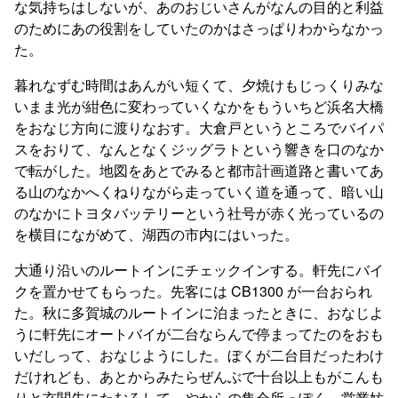
な気持ちはしないが、あのおじいさんがなんの目的と利益
のためにあの役割をしていたのかはさっぱりわからなかっ
た。
暮れなずむ時間はあんがい短くて、夕焼けもじっくりみな
いまま光が紺色に変わっていくなかをもういちど浜名大橋
をおなじ方向に渡りなおす。大倉戸というところでバイパ
スをおりて、なんとなくジッグラトという響きを口のなか
で転がした。地図をあとでみると都市計画道路と書いてあ
る山のなかへくねりながら走っていく道を通って、暗い山
のなかにトヨタバッテリーという社号が赤く光っているの
を横目にながめて、湖西の市内にはいった。
大通り沿いのルートインにチェックインする。軒先にバイ
クを置かせてもらった。先客には CB1300 が一台おられ
た。秋に多賀城のルートインに泊まったときに、おなじよ
うに軒先にオートバイが二台ならんで停まってたのをおも
いだしって、おなじようにした。ぼくが二台目だったわけ
だけれども、あとからみたらぜんぶで十台以上もがこんも
りと玄関先にたむろして、やからの集会所っぽく、営業妨