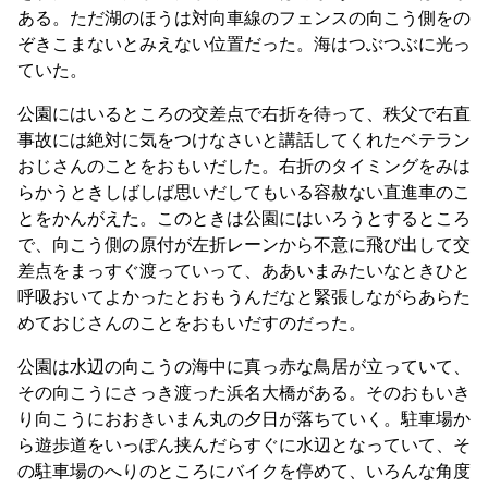
ある。ただ湖のほうは対向車線のフェンスの向こう側をの
ぞきこまないとみえない位置だった。海はつぶつぶに光っ
ていた。
公園にはいるところの交差点で右折を待って、秩父で右直
事故には絶対に気をつけなさいと講話してくれたベテラン
おじさんのことをおもいだした。右折のタイミングをみは
らかうときしばしば思いだしてもいる容赦ない直進車のこ
とをかんがえた。このときは公園にはいろうとするところ
で、向こう側の原付が左折レーンから不意に飛び出して交
差点をまっすぐ渡っていって、ああいまみたいなときひと
呼吸おいてよかったとおもうんだなと緊張しながらあらた
めておじさんのことをおもいだすのだった。
公園は水辺の向こうの海中に真っ赤な鳥居が立っていて、
その向こうにさっき渡った浜名大橋がある。そのおもいき
り向こうにおおきいまん丸の夕日が落ちていく。駐車場か
ら遊歩道をいっぽん挟んだらすぐに水辺となっていて、そ
の駐車場のへりのところにバイクを停めて、いろんな角度