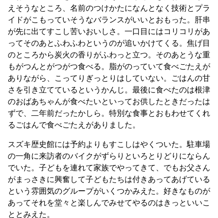
えそうなところ、名前のつけかたになんとなく技術とプラ
イドがこもっていそうなバランスがいいとおもった。肝串
が先に出てすこし苦いおいしさ。一口目にはコリコリがあ
ってそのあとふわふわというのが追いかけてくる。焦げ目
のところから炭火の香りがふわっと立つ。そのあとうな重
もがつんとがつがつ食べる。脂がのっていて食べごたえが
ありながら、こってりぎっとりはしていない。ごはんの甘
さを引き立てているというかんじ。最後に食べたのは根津
のおばあちゃんが食べたいといってお供したときだったは
ずで、二年前だったかしら。特別な食事とおもわせてくれ
るごはんで食べごたえがありました。
スズキ歴史館には予約よりもすこしはやくついた。駐車場
の一角に来訪者のバイクがずらりといろとりどりにならん
でいた。子どもを連れて家族でやってきて、でもお父さん
がまっさきに興奮して子どもたちは付きあってあげている
という雰囲気のグループがいくつかみえた。好きなものが
あってそれを堂々と楽しんでみせてやるのはきっといいこ
ととみえた。