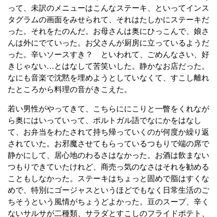
って、未訳のメニューはこんなステーキ、といってインス
タグラムの画面をみせられて、それはたしかにステーキだ
った。それをたのんだ。お母さんは奥にひっこんで、娘さ
んは外にでていった。お父さんが厨房に立っているようだ
った。辛いソースすき？ といわれて、ごめんなさい、好
きじゃない…とはなして苦笑いした。静かなお店だった。
なにも音楽で沈黙を埋めようとしていなくて、すこし離れ
たところから料理の音がきこえた。
若い男性がやってきて、こちらににこりと一瞥をくれなが
ら奥にはいっていって、ポルトガル語でなにかをはなし
て、お弁当をわたされて持ち帰っていくのが何度か繰り返
されていた。お邪魔させてもらっているつもりで端の席で
静かにして、居心地のわるさはなかった。お酒は飲まない
つもりできていたけれど、商売っ気のなさはそれを勧める
こともしなかった。ステーキはちょっと固めで脂はすくな
めで、特別にゴージャスというほどでもなく日常生活のご
ちそうという風情がちょうどよかった。豆のスープ、辛く
ないサルサが二種類、サラダとすこしのフライドポテト、