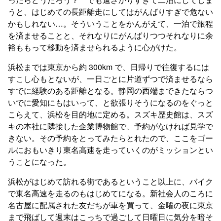
うと、はじめての長距離走にしてはがんばりすぎで危ない
かもしれない…。そういうことをかんがえて、一泊で旅程
を済ませることと、それなりにがんばりつつそれなりに余
裕ももって移動を済ませられるように心がけた。
浜松までは東京から約 300km で、日帰りで往復するには
すこし心もとないが、一日ごとに片道ずつで済ませるなら
すでに経験のある距離となる。静岡の西端まできたならつ
いでに愛知にもはいって、と欲張りそうになるのをぐっと
こらえて、浜松を目的地に定める。スズキ歴史館は、スズ
キの本社に隣接した企業博物館で、予約がなければ見学で
きない。その予約をとってみたらとれたので、ここをゴー
ルにおもいきり東名高速を走っていくのがミッションとい
うことになった。
浜松がはじめて訪れる街であるということ以上に、バイク
で東名高速を走るのもはじめてになる。新社会人のころに
名古屋に配属された友だちが車を買って、金曜の夜に東京
まで飛ばして週末はこっちで過ごして日曜日に気分を暗そ