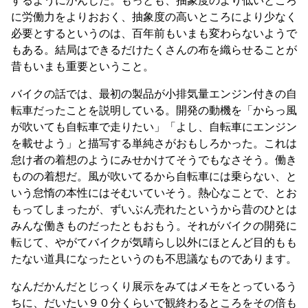
に労働力をよりおおく、抽象度の高いところにより少なく
必要とするというのは、百年前もいまも変わらないようで
もある。結局はできるだけたくさんの布を織らせることが
昔もいまも重要ということ。
バイクの話では、最初の製品が小排気量エンジン付きの自
転車だったことを説明している。開発の動機を「からっ風
が吹いても自転車で走りたい」「よし、自転車にエンジン
を載せよう」と描写する単純さがおもしろかった。これは
怠け者の着想のようにみせかけてそうでもなさそう。働き
ものの着想だ。風が吹いてるから自転車には乗らない、と
いう怠惰の本性にはそむいていそう。熱心なことで、とお
もってしまったが、ずいぶん売れたというから昔のひとは
みんな働きものだったともおもう。それがバイクの開発に
転じて、やがてバイクが気晴らし以外にほとんど目的もも
たない道具になったというのも不思議なものであります。
なんだかんだとじっくり展示をみてはメモをとっているう
ちに、だいたい９０分くらいで観終わるところをその倍も