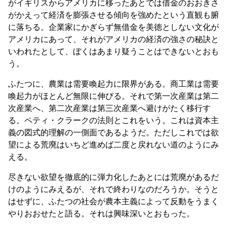
がイギリスからアメリカに移ったあとでは借金のおおきさ
がかえって経済を膨張させる傾向を強めたという直観も腑
に落ちる。企業家にかぎらず無借金を美徳としない文化が
アメリカにあって、それがアメリカの経済の強さの秘訣と
いわれたとして、ぼくはあまり疑うことはできないとおも
う。
ふたつに、農業は需要喚起力に限界がある。商工業は需要
喚起力がほとんど無限に伸びる。それで第一次産業は第二
次産業へ、第二次産業は第三次産業へ避けがたく移行す
る。ペティ・クラークの法則とこれをいう。これは資本主
義の図式的理解の一側面であるようだ。ただしこれでは欲
望による荒廃はいちど進めば二度と戻れない道のようにみ
える。
尽きない欲望を徹底的に弾力化したあとには荒廃があるだ
けのようにみえるが、それで終わりなのだろうか。そうと
はせずに、ふたつの社会が農本主義によって反動をうまく
やりおおせたと語る。それは興味深いとおもった。