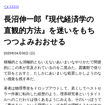
👈 ﾕﾕﾕﾕﾕ
長沼伸一郎『現代経済学の
直観的方法』を迷いをもち
つつよみおおせる
2025年04月06日 (日)
積極的とも消極的ともいえないあいまいなやりかたで間接
的にこの本が言及されているのを二度みた。図書館で借り
て目をとおすと、たしかにあいまいな処置しかしようのな
い感覚を残す本だ。
著者は物理専攻をドロップアウトして、若くしてベストセ
ラー作家に転向した経歴のよう。理系研究者というタイト
ルへのこだわりは強くあるようにみえる。そのいっぽうで
「要するに」という飛躍によって大筋の理解をうながすや