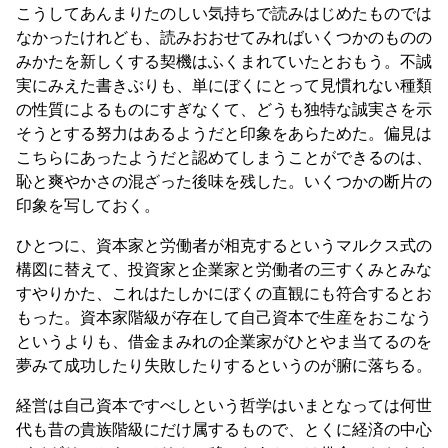
こうしてあんまりたのしい気持ちで読みはじめたものでは
なかったけれども、読みおおせてみればいくつかのものの
みかたを新しくする契機はふくまれていたとおもう。不誠
実にみえた書きぶりも、単にぼくにとって見慣れない種類
の性質によるものにすぎなくて、どうも独特な誠実さを示
そうとする努力はあるようだと印象をあらためた。偏見は
こちらにあったようだと認めてしまうことができるのは、
恥と爽やかさの混ざった後味を残した。いくつかの断片の
印象を写しておく。
ひとつに、資本家と労働者が相克するというマルクス式の
構図に替えて、投資家と企業家と労働者の三すくみとみな
すやりかた、これはたしかにぼくの直観にも符合するとお
もった。資本家階級が存在して自己資本で生産をおこなう
というよりも、借金まみれの企業家がひとやま当てるのを
夢みて成功したり失敗したりするというのが腑に落ちる。
経営は自己資本ですべしという哲学はいまとなっては何世
代も昔の貴族階級にだけ属するもので、とくに経済の中心