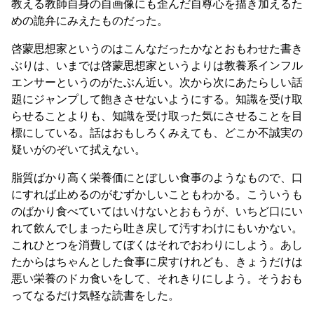
教える教師自身の自画像にも歪んだ自尊心を描き加えるた
めの詭弁にみえたものだった。
啓蒙思想家というのはこんなだったかなとおもわせた書き
ぶりは、いまでは啓蒙思想家というよりは教養系インフル
エンサーというのがたぶん近い。次から次にあたらしい話
題にジャンプして飽きさせないようにする。知識を受け取
らせることよりも、知識を受け取った気にさせることを目
標にしている。話はおもしろくみえても、どこか不誠実の
疑いがのぞいて拭えない。
脂質ばかり高く栄養価にとぼしい食事のようなもので、口
にすれば止めるのがむずかしいこともわかる。こういうも
のばかり食べていてはいけないとおもうが、いちど口にい
れて飲んでしまったら吐き戻して汚すわけにもいかない。
これひとつを消費してぼくはそれでおわりにしよう。あし
たからはちゃんとした食事に戻すけれども、きょうだけは
悪い栄養のドカ食いをして、それきりにしよう。そうおも
ってなるだけ気軽な読書をした。