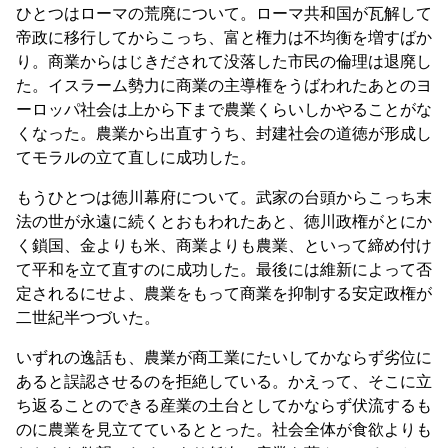
ひとつはローマの荒廃について。ローマ共和国が瓦解して
帝政に移行してからこっち、富と権力は不均衡を増すばか
り。商業からはじきだされて没落した市民の倫理は退廃し
た。イスラーム勢力に商業の主導権をうばわれたあとのヨ
ーロッパ社会は上から下まで農業くらいしかやることがな
くなった。農業から出直すうち、封建社会の道徳が形成し
てモラルの立て直しに成功した。
もうひとつは徳川幕府について。武家の台頭からこっち末
法の世が永遠に続くとおもわれたあと、徳川政権がとにか
く鎖国、金よりも米、商業よりも農業、といって締め付け
て平和を立て直すのに成功した。最後には維新によって否
定されるにせよ、農業をもって商業を抑制する安定政権が
二世紀半つづいた。
いずれの逸話も、農業が商工業にたいしてかならず劣位に
あると誤認させるのを拒絶している。かえって、そこに立
ち返ることのできる産業の土台としてかならず伏流するも
のに農業を見立てているととった。社会全体が食欲よりも