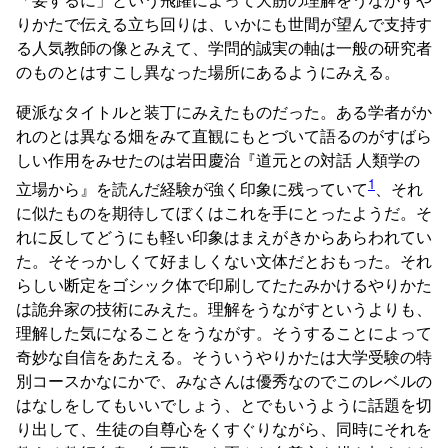
りかたで伝える立ち回りは、いかにも世間が望んで支持す
る人気教師の像とみえて、学問的誠実の軸は一般の研究者
のものとはすこし異なった場所にあるようにみえる。
硬派なタイトルと装丁にみえたものだった。ある学者がか
れのとは異なる畑をみて直観にもとづいて語るのがすばら
しい作用をみせたのは岩田慶治『道元との対話 人類学の
1
立場から』を読んだ経験が強く印象に残っていて
、それ
に似たものを期待してぼくはこれを手にとったようだ。そ
れに反してどうにも軽い印象はまえがきからあらわれてい
た。そそっかしくて好ましくない文体だとおもった。それ
らしい断定をゴシック体で印刷してたたみかけるやりかた
は詭弁家の技術にみえた。理解をうながすというよりも、
理解した気になることをうながす。そうすることによって
奇妙な自信をあたえる。そういうやりかたは大学受験の特
別コースかなにかで、みなさんは優秀なのでこのレベルの
はなしをしてもいいでしょう、とでもいうように話題を切
り出して、生徒の自尊心をくすぐりながら、同時にそれを