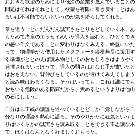
おおきな欲望のためにより低次の産業を蔑んでいることの
問題はそれはそれとして、欲望を有限に引き戻すことはあ
るいは不可能でないというのが気を紛らしてくれる。
章を追うごとにだんだん誠実さをとりもどしていく本。あ
らためて序章のエッセイめいた導入を読むと、ひどくでき
の悪い作文であることに変わりはなくみえる。終盤にいた
って、物理学から借用したメタファーを縦横無尽に援用す
る準備がととのえば読み物としてのおもしろさはようやく
発揮されるいっぽうで、導入の弱さはおなじ手が書いたと
はおもえない。背伸びをしているのが透けてみえてしまう
と読み味はわるくなる。そうはいっても、これは誰にでも
おちいる危険のある陥穽だから、責めるというよりは他山
の石にしよう。
自分は非正統の議論を述べているとどこか自覚しながら自
分なりの理論を熱心に語る。そのやりかたに狂気というよ
りはいくらかの誠実さを読み取ることもできる不思議な本
で、ぼくはなんとなく好ましくおもった。