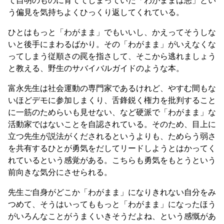
う偏見を気持ちよくひっくり返してくれている。
ひとはもっと「わがまま」でもいいし、かえってそうしな
いと後手にまわるばかり。その「わがまま」がいえなくな
ってしまう従順さの罠を指さして、そこから逃れましょう
と教える、野生のサバイバルガイドのような本。
富永先生は社会運動の専門家であるけれど、やすむ間もな
いほどデモに参加しまくり、舌鋒鋭く権力を批判すること
に一筋のためらいも見せない、など硬派で「わがまま」な
活動家ではないことを自認されている。そのため、目上に
立つ先生が説法がくだされるというよりも、ためらう弱さ
を共有するひとが勇気をだしてリードしようとはかってく
れているという感覚がある。こちらも勇気をもとうという
前向きな気分にさせられる。
先生ご自身がどこか「わがまま」になりきれない自分をみ
つめて、そうはいってももっと「わがまま」になったほう
がいろんなことがうまくいきそうだよね、という感慨があ