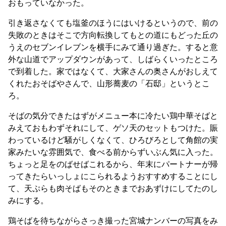
おもっていなかった。
引き返さなくても塩釜のほうにはいけるというので、前の
失敗のときはそこで方向転換してもとの道にもどった丘の
うえのセブンイレブンを横手にみて通り過ぎた。すると意
外な山道でアップダウンがあって、しばらくいったところ
で到着した。家ではなくて、大家さんの奥さんがおしえて
くれたおそばやさんで、山形蕎麦の「石邸」というとこ
ろ。
そばの気分できたはずがメニュー本に冷たい鶏中華そばと
みえておもわずそれにして、ゲソ天のセットもつけた。賑
わっているけど騒がしくなくて、ひろびろとして角館の実
家みたいな雰囲気で、食べる前からずいぶん気に入った。
ちょっと足をのばせばこれるから、年末にパートナーが帰
ってきたらいっしょにこられるようおすすめすることにし
て、天ぷらも肉そばもそのときまでおあずけにしてたのし
みにする。
鶏そばを待ちながらさっき撮った宮城ナンバーの写真をみ