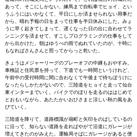
あって、そこにしかない。練馬まで自転車でヒョイ、とい
うふうにはいかなくて、平日にしか済ませられない用事だ
から、晴れ予報の日をまって仕事を半日休みにした。みょ
うに早く起きてしまって、遅くなった日の出に合わせてラ
ンニングを済ませて、すこしプログラミングの仕事をして
から出かけた。朝はゆうべの雨でぬれていたのが、十時に
もなればさんさんと照ってからっと乾いた。
きょうはメジャーリーグのプレーオフの中継もおやすみ。
車検証と住民票を持って、下道でも一時間というけれど、
午前中の受付時間に間に合わなくて午後まで待ちぼうけに
なったらしかたがないので、三陸道をヒョイと走って仙台
東インターまでいく。バイクでのぼりを走るのははじめて
とおもいながら、あたたかいおひさまと涼しい秋の風をあ
びていく。
三陸道を降りて、道路標識が扇町と矢印をのばしているの
に沿って、知らない道路を走ればやがて沿道にガレージが
増えてきたのがみえた。運輸局そばにガレージがあると便