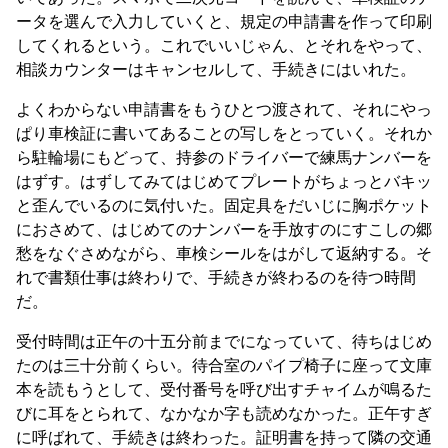
ータを選んで入力していくと、規定の申請書を作って印刷
してくれるという。これでいいじゃん、とそれをやって、
相談カウンターはキャンセルして、手続きにはいれた。
よくわからない申請書をもうひとつ渡されて、それにやっ
ぱり車検証に書いてあることの写しをとっていく。それか
ら駐輪場にもどって、持参のドライバーで練馬ナンバーを
はずす。はずしてみてはじめてプレートがちょっとバキッ
と歪んでいるのに気付いた。固定具をだいじに胸ポケット
におさめて、はじめてのナンバーを手放すのにすこしの郷
愁をなぐさめながら、車検シールをはがして返納する。そ
れで書類仕事は終わりで、手続きが終わるのを待つ時間
だ。
受付時間は正午の十五分前までになっていて、待ちはじめ
たのは三十分前くらい。待合室のパイプ椅子に座って文庫
本を読もうとして、受付番号を呼び出すチャイムが鳴るた
びに耳をとられて、なかなか字も読めなかった。正午すぎ
に呼ばれて、手続きは終わった。証明書を持って隣の交通