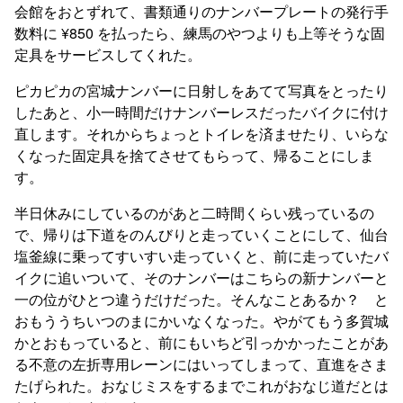
会館をおとずれて、書類通りのナンバープレートの発行手
数料に ¥850 を払ったら、練馬のやつよりも上等そうな固
定具をサービスしてくれた。
ピカピカの宮城ナンバーに日射しをあてて写真をとったり
したあと、小一時間だけナンバーレスだったバイクに付け
直します。それからちょっとトイレを済ませたり、いらな
くなった固定具を捨てさせてもらって、帰ることにしま
す。
半日休みにしているのがあと二時間くらい残っているの
で、帰りは下道をのんびりと走っていくことにして、仙台
塩釜線に乗ってすいすい走っていくと、前に走っていたバ
イクに追いついて、そのナンバーはこちらの新ナンバーと
一の位がひとつ違うだけだった。そんなことあるか？ と
おもううちいつのまにかいなくなった。やがてもう多賀城
かとおもっていると、前にもいちど引っかかったことがあ
る不意の左折専用レーンにはいってしまって、直進をさま
たげられた。おなじミスをするまでこれがおなじ道だとは