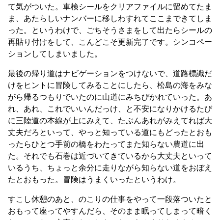
て気がついた。車検シールをクリアファイルに留めてたま
ま、あたらしいナンバーに移しわすれてここまできてしま
った。というわけで、ごちそうさまをして出たらシールの
再貼り付けをして、こんどこそ更新完了です。シンコペー
ションしてしまいました。
最後の帰り道はナビゲーションをつけないで、道路標識だ
けをヒントに冒険してみることにしたら、松島の海をみな
がら帰るつもりでいたのに山道にみちびかれていった。あ
れ、あれ、これでいいんだっけ、と不安になりかけるたび
に三陸道の本線が上にみえて、たぶんあれがみえてれば大
丈夫だろといって、やっと知っている道にもどったとおも
ったらひとつ手前の橋をわたってまた知らない農道に出
た。それでも石巻は近づいてきているから大丈夫といって
いるうち、ちょっと余分に走りながら知らない道をおぼえ
たとおもった。冒険はうまくいったというわけ。
すこし休憩のあと、のこりの仕事をやって一段落ついたと
おもって座ってやすんだら、そのまま眠ってしまって暗く