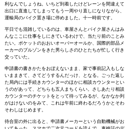
利なんでしょうね。いちど到着したけどレーンを間違えて
出口に直進してしまってもう一周やり直しになりながら、
運輸局のバイク置き場に停めました。十一時前です。
平日でも混雑しているのは、車屋さんとバイク屋さんはみ
んなここに仕事をしにきているわけで、当たり前のことみ
たい。ポケットのおおいオーバーオールか、国際的部品メ
ーカーのブルゾンをきた男らしさのひとたちが忙しく行き
交っていた。
申請書の書きかたをおぼえないまま、家で事前記入もしな
いままきて、さてどうするんだっけ、となる。ごった返し
た局内には手続きカウンターのほかに相談カウンターとい
うのがあって、どちらも五人まちくらい。さしあたり相談
カウンターのチケットをとって待ってみるが、なかなか列
がはけないのをみて、これは午前に終わるだろうかとそわ
そわしはじめます。
待合室の外に出ると、申請書メーカーという自動機械がお
いてあった。スマホで二次元コードを読んで、車検証のデ